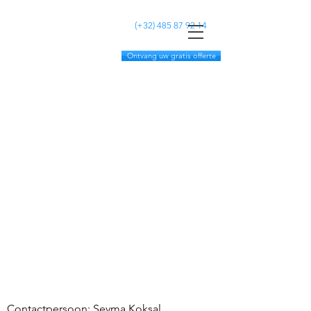
MC CLEANING
(+32)
485 87 92 14
Ontvang uw gratis offerte
Contactpersoon: Seyma Koksal